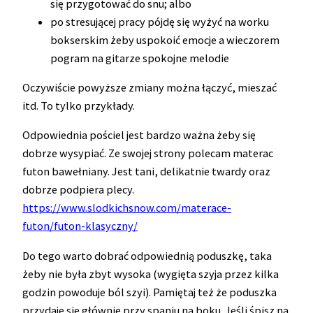
się przygotować do snu; albo
po stresującej pracy pójdę się wyżyć na worku
bokserskim żeby uspokoić emocje a wieczorem
pogram na gitarze spokojne melodie
Oczywiście powyższe zmiany można łączyć, mieszać
itd. To tylko przykłady.
Odpowiednia pościel jest bardzo ważna żeby się
dobrze wysypiać. Ze swojej strony polecam materac
futon bawełniany. Jest tani, delikatnie twardy oraz
dobrze podpiera plecy.
https://www.slodkichsnow.com/materace-
futon/futon-klasyczny/
Do tego warto dobrać odpowiednią poduszkę, taka
żeby nie była zbyt wysoka (wygięta szyja przez kilka
godzin powoduje ból szyi). Pamiętaj też że poduszka
przydaje się głównie przy spaniu na boku. Jeśli śpisz na