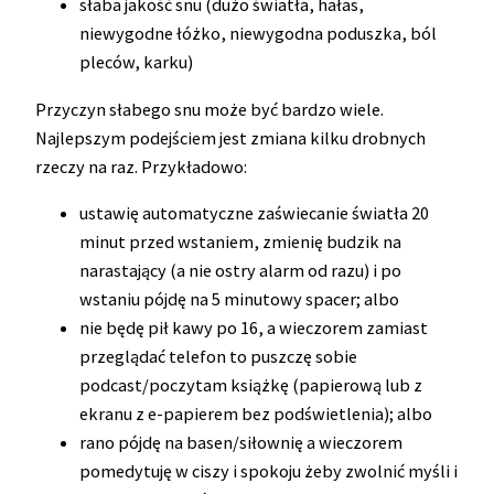
słaba jakość snu (dużo światła, hałas,
niewygodne łóżko, niewygodna poduszka, ból
pleców, karku)
Przyczyn słabego snu może być bardzo wiele.
Najlepszym podejściem jest zmiana kilku drobnych
rzeczy na raz. Przykładowo:
ustawię automatyczne zaświecanie światła 20
minut przed wstaniem, zmienię budzik na
narastający (a nie ostry alarm od razu) i po
wstaniu pójdę na 5 minutowy spacer; albo
nie będę pił kawy po 16, a wieczorem zamiast
przeglądać telefon to puszczę sobie
podcast/poczytam książkę (papierową lub z
ekranu z e-papierem bez podświetlenia); albo
rano pójdę na basen/siłownię a wieczorem
pomedytuję w ciszy i spokoju żeby zwolnić myśli i